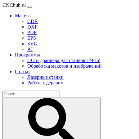
CNChub.ru
Макеты
CDR
DXF
PDF
EPS
SVG
AI
Программы
ПО и драйвера для станков с ЧПУ
Обработка макетов и изображений
Статьи
Лазерные станки
Работа с деревом