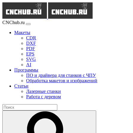
CNChub.ru
Макеты
CDR
DXF
PDF
EPS
SVG
AI
Программы
ПО и драйвера для станков с ЧПУ
Обработка макетов и изображений
Статьи
Лазерные станки
Работа с деревом