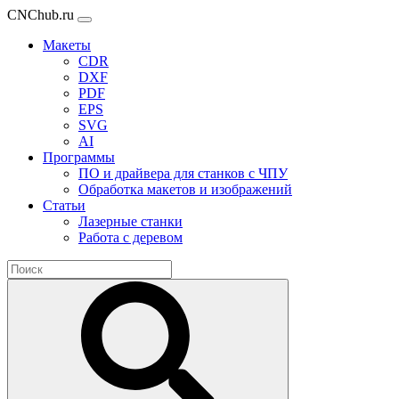
CNChub.ru
Макеты
CDR
DXF
PDF
EPS
SVG
AI
Программы
ПО и драйвера для станков с ЧПУ
Обработка макетов и изображений
Статьи
Лазерные станки
Работа с деревом