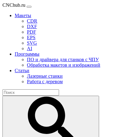
CNChub.ru
Макеты
CDR
DXF
PDF
EPS
SVG
AI
Программы
ПО и драйвера для станков с ЧПУ
Обработка макетов и изображений
Статьи
Лазерные станки
Работа с деревом