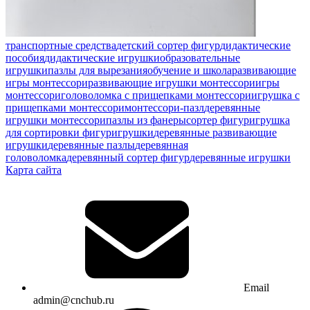
транспортные средства
детский сортер фигур
дидактические
пособия
дидактические игрушки
образовательные
игрушки
пазлы для вырезания
обучение и школа
развивающие
игры монтессори
развивающие игрушки монтессори
игры
монтессори
головоломка с прищепками монтессори
игрушка с
прищепками монтессори
монтессори-пазл
деревянные
игрушки монтессори
пазлы из фанеры
сортер фигур
игрушка
для сортировки фигур
игрушки
деревянные развивающие
игрушки
деревянные пазлы
деревянная
головоломка
деревянный сортер фигур
деревянные игрушки
Карта сайта
Email
admin@cnchub.ru