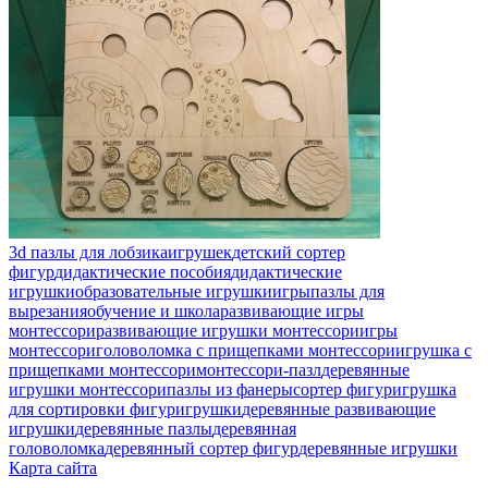
3d пазлы для лобзика
игрушек
детский сортер
фигур
дидактические пособия
дидактические
игрушки
образовательные игрушки
игры
пазлы для
вырезания
обучение и школа
развивающие игры
монтессори
развивающие игрушки монтессори
игры
монтессори
головоломка с прищепками монтессори
игрушка с
прищепками монтессори
монтессори-пазл
деревянные
игрушки монтессори
пазлы из фанеры
сортер фигур
игрушка
для сортировки фигур
игрушки
деревянные развивающие
игрушки
деревянные пазлы
деревянная
головоломка
деревянный сортер фигур
деревянные игрушки
Карта сайта