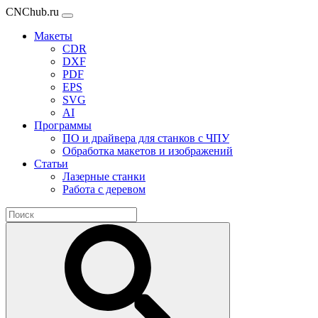
CNChub.ru
Макеты
CDR
DXF
PDF
EPS
SVG
AI
Программы
ПО и драйвера для станков с ЧПУ
Обработка макетов и изображений
Статьи
Лазерные станки
Работа с деревом