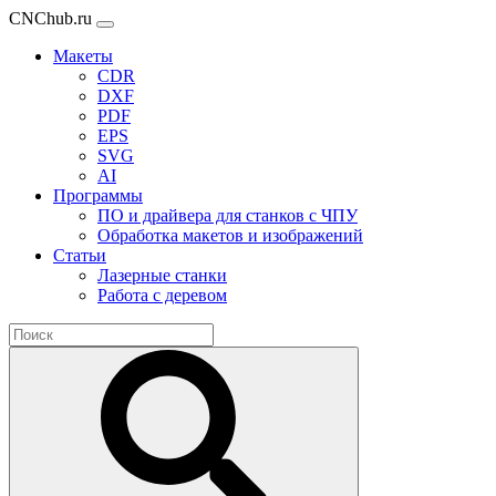
CNChub.ru
Макеты
CDR
DXF
PDF
EPS
SVG
AI
Программы
ПО и драйвера для станков с ЧПУ
Обработка макетов и изображений
Статьи
Лазерные станки
Работа с деревом