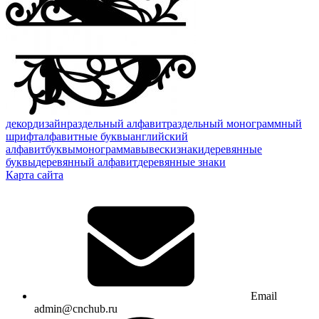
декор
дизайн
раздельный алфавит
раздельный монограммный
шрифт
алфавитные буквы
английский
алфавит
буквы
монограмма
вывески
знаки
деревянные
буквы
деревянный алфавит
деревянные знаки
Карта сайта
Email
admin@cnchub.ru