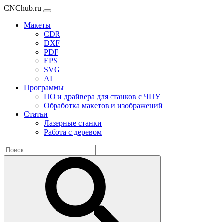
CNChub.ru
Макеты
CDR
DXF
PDF
EPS
SVG
AI
Программы
ПО и драйвера для станков с ЧПУ
Обработка макетов и изображений
Статьи
Лазерные станки
Работа с деревом