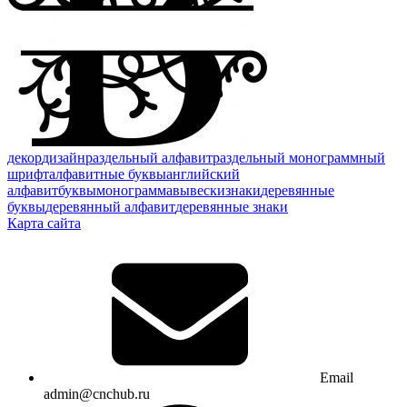
декор
дизайн
раздельный алфавит
раздельный монограммный
шрифт
алфавитные буквы
английский
алфавит
буквы
монограмма
вывески
знаки
деревянные
буквы
деревянный алфавит
деревянные знаки
Карта сайта
Email
admin@cnchub.ru