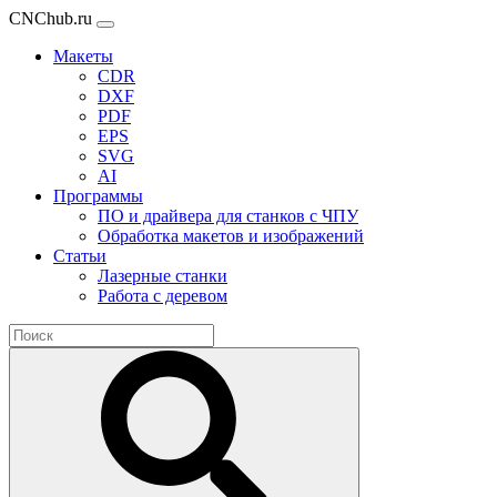
CNChub.ru
Макеты
CDR
DXF
PDF
EPS
SVG
AI
Программы
ПО и драйвера для станков с ЧПУ
Обработка макетов и изображений
Статьи
Лазерные станки
Работа с деревом