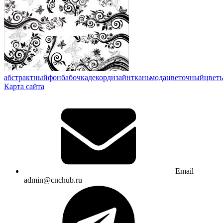
абстрактный
фон
бабочка
декор
дизайн
ткань
мода
цветочный
цвет
Карта сайта
Email
admin@cnchub.ru