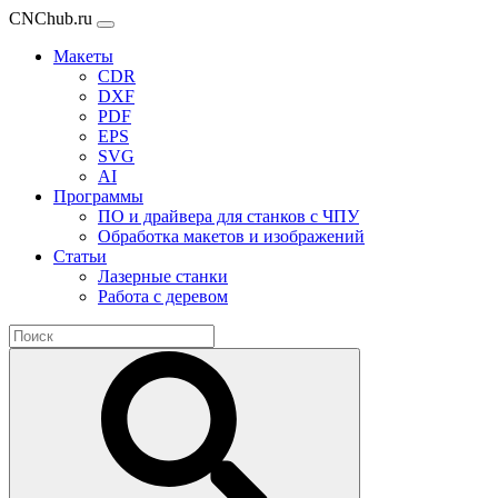
CNChub.ru
Макеты
CDR
DXF
PDF
EPS
SVG
AI
Программы
ПО и драйвера для станков с ЧПУ
Обработка макетов и изображений
Статьи
Лазерные станки
Работа с деревом