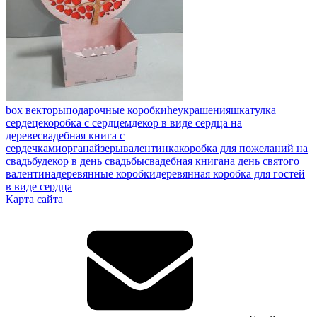
box векторы
подарочные коробки
heукрашения
шкатулка
сердеце
коробка с сердцем
декор в виде сердца на
дереве
свадебная книга с
сердечками
органайзеры
валентинка
коробка для пожеланий на
свадьбу
декор в день свадьбы
свадебная книга
на день святого
валентина
деревянные коробки
деревянная коробка для гостей
в виде сердца
Карта сайта