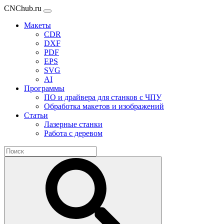
CNChub.ru
Макеты
CDR
DXF
PDF
EPS
SVG
AI
Программы
ПО и драйвера для станков с ЧПУ
Обработка макетов и изображений
Статьи
Лазерные станки
Работа с деревом