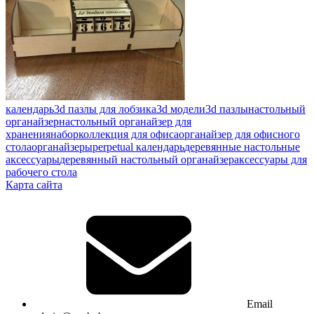
календарь
3d пазлы для лобзика
3d модели
3d пазлы
настольный
органайзер
настольный органайзер для
хранения
набор
коллекция для офиса
органайзер для офисного
стола
органайзеры
perpetual календарь
деревянные настольные
аксессуары
деревянный настольный органайзер
аксессуары для
рабочего стола
Карта сайта
Email