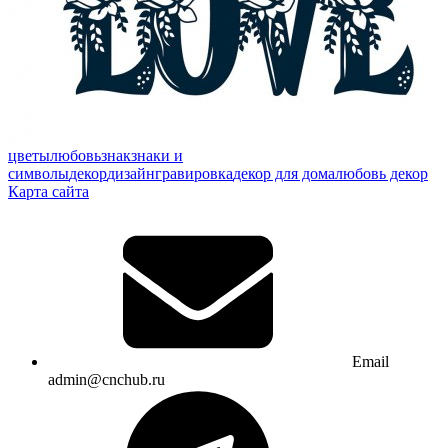
цветы
любовь
знак
знаки и
символы
декор
дизайн
гравировка
декор для дома
любовь декор
Карта сайта
Email
admin@cnchub.ru