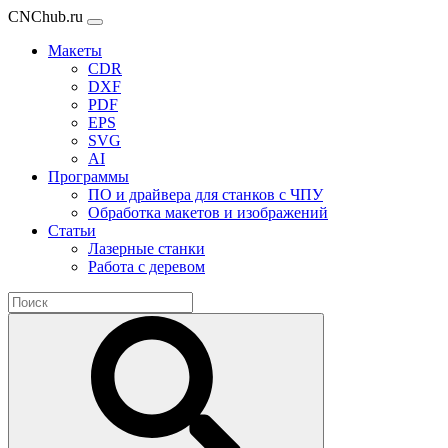
CNChub.ru
Макеты
CDR
DXF
PDF
EPS
SVG
AI
Программы
ПО и драйвера для станков с ЧПУ
Обработка макетов и изображений
Статьи
Лазерные станки
Работа с деревом