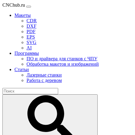
CNChub.ru
Макеты
CDR
DXF
PDF
EPS
SVG
AI
Программы
ПО и драйвера для станков с ЧПУ
Обработка макетов и изображений
Статьи
Лазерные станки
Работа с деревом