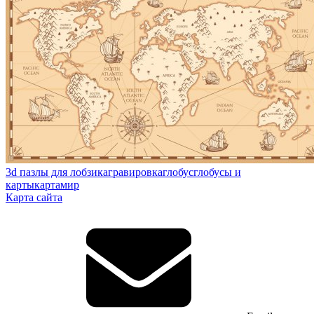
3d пазлы для лобзика
гравировка
глобус
глобусы и
карты
карта
мир
Карта сайта