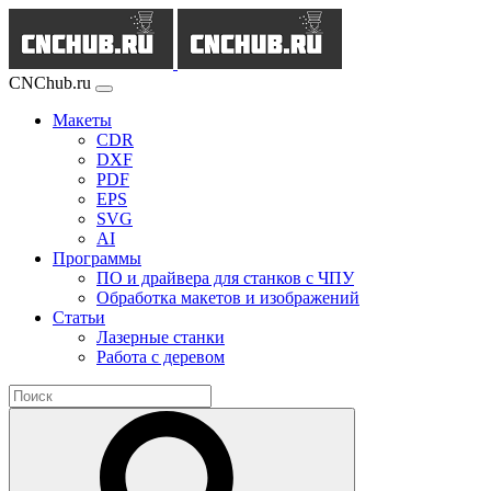
CNChub.ru
Макеты
CDR
DXF
PDF
EPS
SVG
AI
Программы
ПО и драйвера для станков с ЧПУ
Обработка макетов и изображений
Статьи
Лазерные станки
Работа с деревом