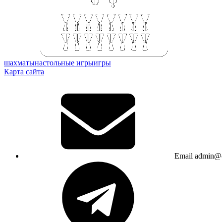
шахматы
настольные игры
игры
Карта сайта
Email
admin@c