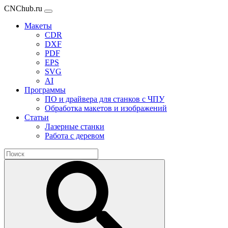
CNChub.ru
Макеты
CDR
DXF
PDF
EPS
SVG
AI
Программы
ПО и драйвера для станков с ЧПУ
Обработка макетов и изображений
Статьи
Лазерные станки
Работа с деревом