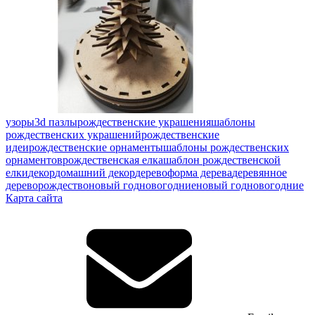
узоры
3d пазлы
рождественские украшения
шаблоны
рождественских украшений
рождественские
идеи
рождественские орнаменты
шаблоны рождественских
орнаментов
рождественская елка
шаблон рождественской
елки
декор
домашний декор
дерево
форма дерева
деревянное
дерево
рождество
новый год
новогодние
новый год
новогодние
Карта сайта