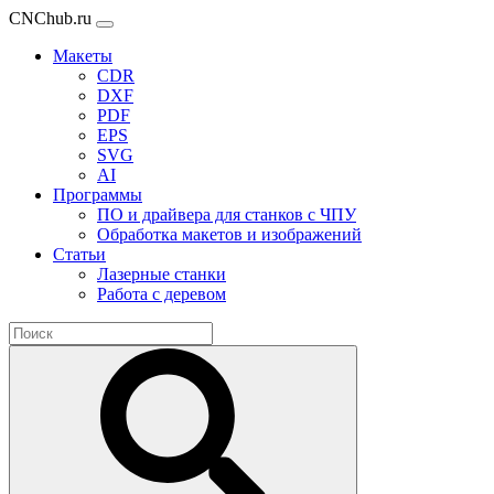
CNChub.ru
Макеты
CDR
DXF
PDF
EPS
SVG
AI
Программы
ПО и драйвера для станков с ЧПУ
Обработка макетов и изображений
Статьи
Лазерные станки
Работа с деревом