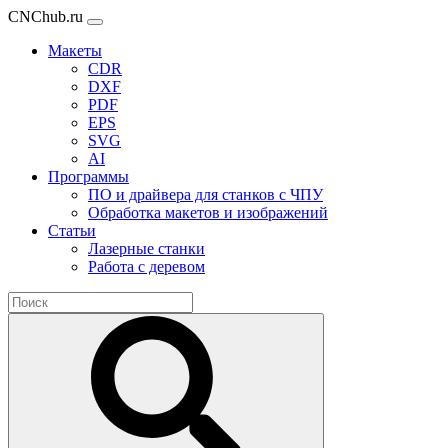
CNChub.ru
Макеты
CDR
DXF
PDF
EPS
SVG
AI
Программы
ПО и драйвера для станков с ЧПУ
Обработка макетов и изображений
Статьи
Лазерные станки
Работа с деревом