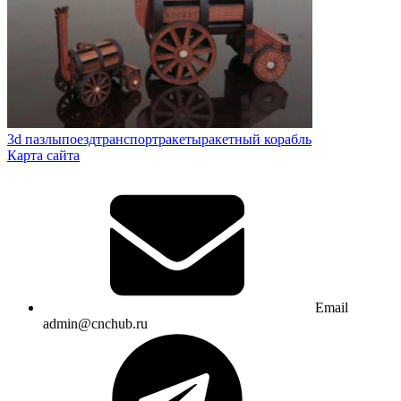
3d пазлы
поезд
транспорт
ракеты
ракетный корабль
Карта сайта
Email
admin@cnchub.ru