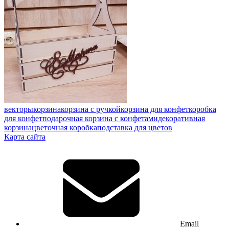
векторы
корзина
корзина с ручкой
корзина для конфет
коробка
для конфет
подарочная корзина с конфетами
декоративная
корзина
цветочная коробка
подставка для цветов
Карта сайта
Email