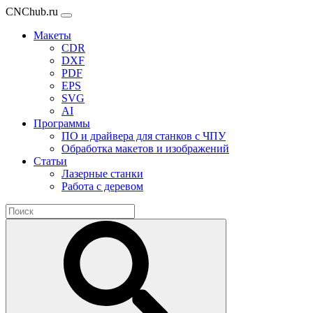
CNChub.ru
Макеты
CDR
DXF
PDF
EPS
SVG
AI
Программы
ПО и драйвера для станков с ЧПУ
Обработка макетов и изображений
Статьи
Лазерные станки
Работа с деревом