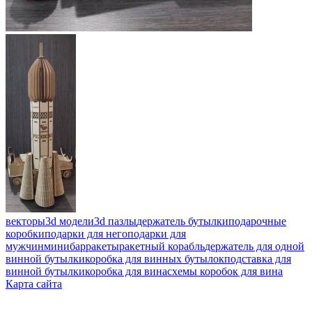
векторы
3d модели
3d пазлы
держатель бутылки
подарочные
коробки
подарки для него
подарки для
мужчин
минибар
ракеты
ракетный корабль
держатель для одной
винной бутылки
коробка для винных бутылок
подставка для
винной бутылки
коробка для вина
схемы коробок для вина
Карта сайта