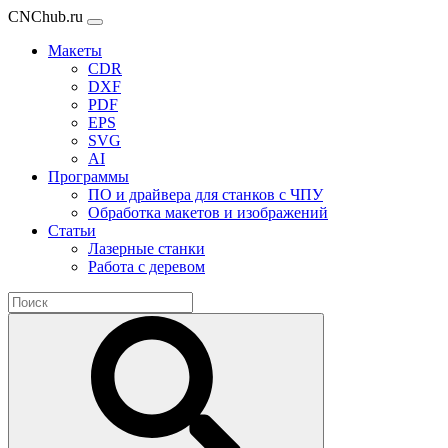
CNChub.ru
Макеты
CDR
DXF
PDF
EPS
SVG
AI
Программы
ПО и драйвера для станков с ЧПУ
Обработка макетов и изображений
Статьи
Лазерные станки
Работа с деревом