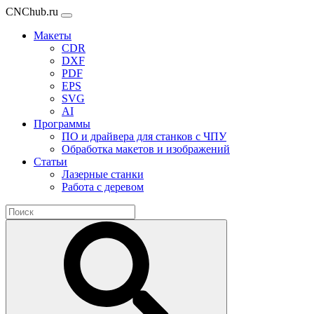
CNChub.ru
Макеты
CDR
DXF
PDF
EPS
SVG
AI
Программы
ПО и драйвера для станков с ЧПУ
Обработка макетов и изображений
Статьи
Лазерные станки
Работа с деревом