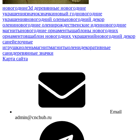
новогодние
3d деревянные новогодние
украшения
значок
значки
новый год
новогодние
украшения
новогодний олень
новогодний декор
олени
новогодние олени
рождественские идеи
новогодние
магниты
новогодние орнаменты
шаблоны новогодних
орнаментов
шаблон новогодних украшений
новогодний декор
саней
елочные
игрушки
олень
магнит
магниты
олени
декоративные
сани
деревянные значки
Карта сайта
Email
admin@cnchub.ru