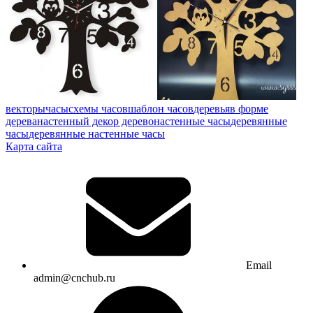
векторы
часы
схемы часов
шаблон часов
деревья
в форме
дерева
настенный декор дерево
настенные часы
деревянные
часы
деревянные настенные часы
Карта сайта
Email
admin@cnchub.ru