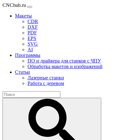
CNChub.ru
Макеты
CDR
DXF
PDF
EPS
SVG
AI
Программы
ПО и драйвера для станков с ЧПУ
Обработка макетов и изображений
Статьи
Лазерные станки
Работа с деревом