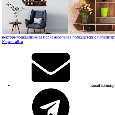
векторы
лодка
книжная полка
мебельная полка
детские полки
пар
Карта сайта
Email
admin@c