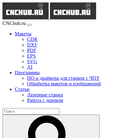
CNChub.ru
Макеты
CDR
DXF
PDF
EPS
SVG
AI
Программы
ПО и драйвера для станков с ЧПУ
Обработка макетов и изображений
Статьи
Лазерные станки
Работа с деревом