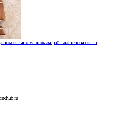
усник
полка
схема полки
корабль
настенная полка
nchub.ru