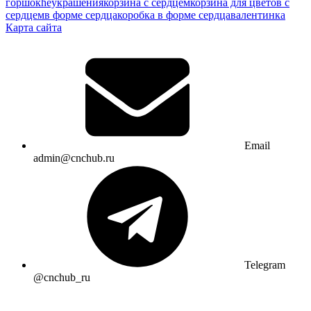
горшок
heукрашения
корзина с сердцем
корзина для цветов с
сердцем
в форме сердца
коробка в форме сердца
валентинка
Карта сайта
Email
admin@cnchub.ru
Telegram
@cnchub_ru