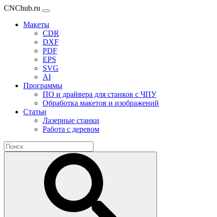
CNChub.ru
Макеты
CDR
DXF
PDF
EPS
SVG
AI
Программы
ПО и драйвера для станков с ЧПУ
Обработка макетов и изображений
Статьи
Лазерные станки
Работа с деревом