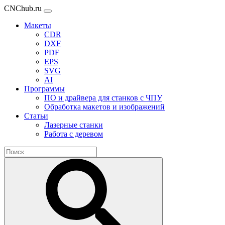
CNChub.ru
Макеты
CDR
DXF
PDF
EPS
SVG
AI
Программы
ПО и драйвера для станков с ЧПУ
Обработка макетов и изображений
Статьи
Лазерные станки
Работа с деревом