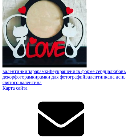
валентинки
пара
рамки
heукрашения
в форме сердца
любовь
декор
фоторамки
рамки для фотографий
валентинка
на день
святого валентина
Карта сайта