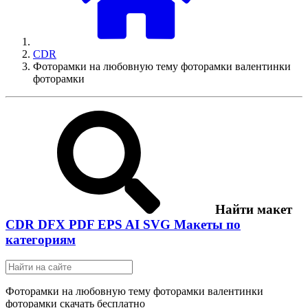
CDR
Фоторамки на любовную тему фоторамки валентинки
фоторамки
Найти макет
CDR
DFX
PDF
EPS
AI
SVG
Макеты по
категориям
Фоторамки на любовную тему фоторамки валентинки
фоторамки скачать бесплатно