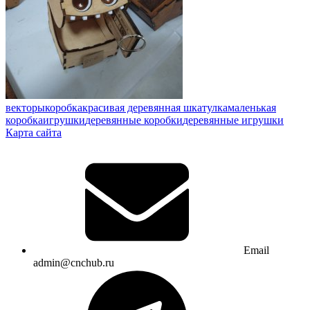
векторы
коробка
красивая деревянная шкатулка
маленькая
коробка
игрушки
деревянные коробки
деревянные игрушки
Карта сайта
Email
admin@cnchub.ru