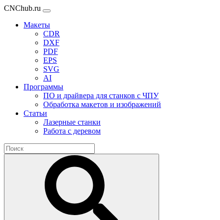
CNChub.ru
Макеты
CDR
DXF
PDF
EPS
SVG
AI
Программы
ПО и драйвера для станков с ЧПУ
Обработка макетов и изображений
Статьи
Лазерные станки
Работа с деревом