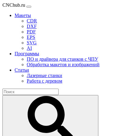
CNChub.ru
Макеты
CDR
DXF
PDF
EPS
SVG
AI
Программы
ПО и драйвера для станков с ЧПУ
Обработка макетов и изображений
Статьи
Лазерные станки
Работа с деревом