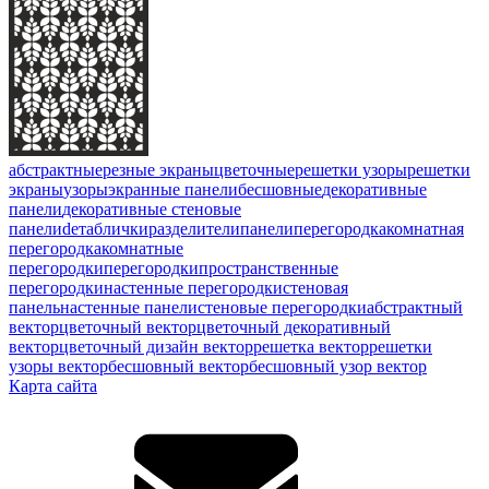
абстрактные
резные экраны
цветочные
решетки узоры
решетки
экраны
узоры
экранные панели
бесшовные
декоративные
панели
декоративные стеновые
панели
deтаблички
разделители
панели
перегородка
комнатная
перегородка
комнатные
перегородки
перегородки
пространственные
перегородки
настенные перегородки
стеновая
панель
настенные панели
стеновые перегородки
абстрактный
вектор
цветочный вектор
цветочный декоративный
вектор
цветочный дизайн вектор
решетка вектор
решетки
узоры вектор
бесшовный вектор
бесшовный узор вектор
Карта сайта