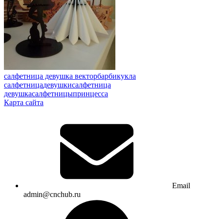
салфетница девушка вектор
барби
кукла
салфетница
девушки
салфетница
девушка
салфетницы
принцесса
Карта сайта
Email
admin@cnchub.ru