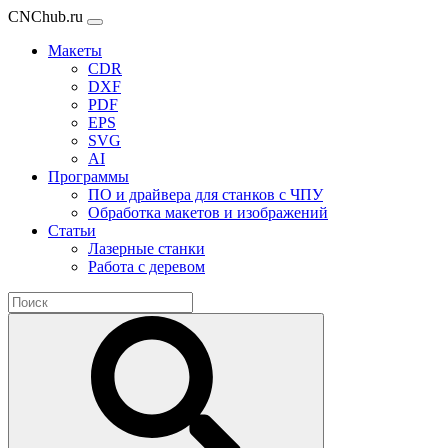
CNChub.ru
Макеты
CDR
DXF
PDF
EPS
SVG
AI
Программы
ПО и драйвера для станков с ЧПУ
Обработка макетов и изображений
Статьи
Лазерные станки
Работа с деревом